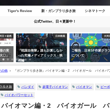
Tiger's Review
新・ガンプラり歩き旅
シネマトーク
公式Twitter、日々更新中！
日本映画
大河日々徒然
大河
しなか
ご報告 日本SF作家クラブ入会
市川大賀公式サイトの全容
ス・映
について
（？）
2022年7月22日
2021年6月19日
その他
『ガンプラり歩き旅』バイオマン編・2 バイオガール バイオパ
ラ歩き旅
バンダイ
超電子バイオマン
バイオマン
ピー
バイオパワーセット
』バイオマン編・2 バイオガール バ