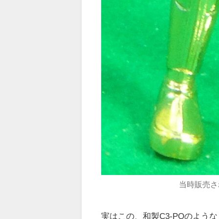
当時販売さ
実はこの、和製C3-POのよ