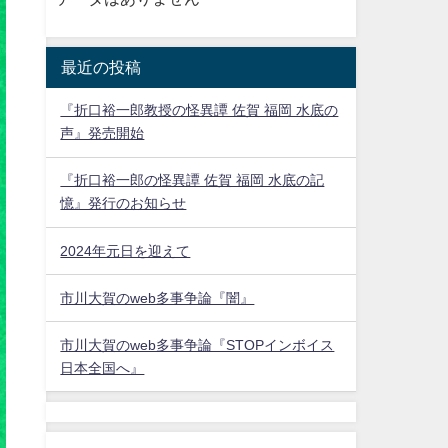
最近の投稿
『折口裕一郎教授の怪異譚 佐賀 福岡 水底の
声』発売開始
『折口裕一郎の怪異譚 佐賀 福岡 水底の記
憶』発行のお知らせ
2024年元日を迎えて
市川大賀のweb多事争論『闇』
市川大賀のweb多事争論『STOPインボイス
日本全国へ』