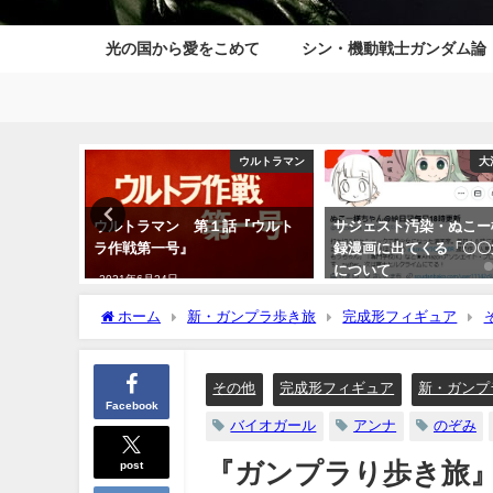
光の国から愛をこめて
シン・機動戦士ガンダム論
ウルトラマン
大河日々徒然
『ウルト
サジェスト汚染・ぬこー様の実
『戦国自衛隊』誰も計算
録漫画に出てくる「〇〇大〇」
った究極メディアミック
について
画編
2022年12月13日
2021年8月8日
ホーム
新・ガンプラ歩き旅
完成形フィギュア
セット ピーボフィギュア
その他
完成形フィギュア
新・ガンプ
Facebook
バイオガール
アンナ
のぞみ
post
『ガンプラり歩き旅