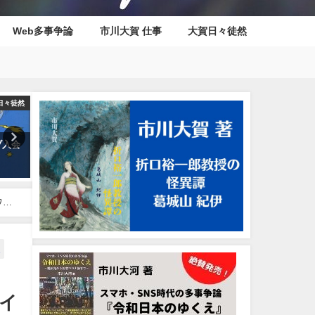
Web多事争論
市川大賀 仕事
大賀日々徒然
日々徒然
小説
制作・執
『犯罪・刑事ドラマの50年を一
新作小説『折口裕一郎教授の
気に駆け抜ける！（70年代をナ
異譚 葛城山 紀伊』8/1発売
メるなよ）』目次
2022年7月28日
2022年3月16日
ワー
ボ
イ