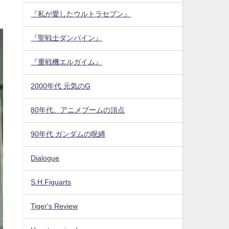
『私が愛したウルトラセブン』
『聖戦士ダンバイン』
『重戦機エルガイム』
2000年代 元気のG
80年代、アニメブームの頂点
90年代 ガンダムの呪縛
Dialogue
S.H.Figuarts
Tiger's Review